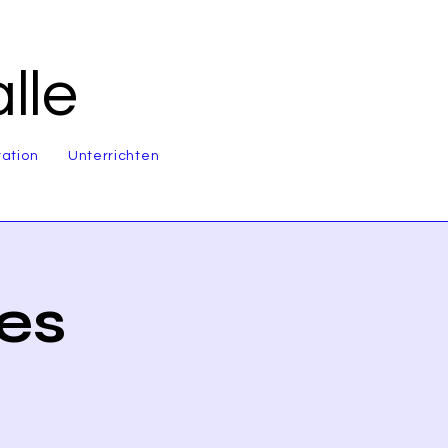
lle
ration
Unterrichten
es