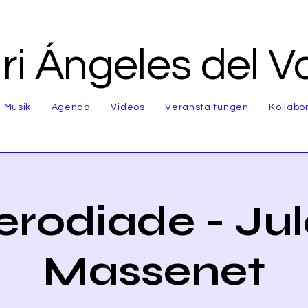
i Ángeles del Va
Musik
Agenda
Videos
Veranstaltungen
Kollabo
erodiade - Jul
Massenet